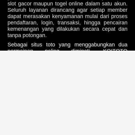
slot gacor maupun togel online dalam satu akun.
Seluruh layanan dirancang agar setiap member
dapat merasakan kenyamanan mulai dari proses
pendaftaran, login, transaksi, hingga pencairan
kemenangan yang dilakukan secara cepat dan
tanpa potongan.
Sebagai situs toto yang menggabungkan dua
permainan paling diminati, KOITOTO
menyediakan koleksi slot gacor dari provider
ternama dunia dengan kualitas grafis premium,
fitur bonus melimpah, serta RTP yang kompetitif.
Beragam tema permainan dapat dipilih sesuai
selera sehingga setiap pemain toto slot dapat
menikmati sensasi bermain yang tidak
membosankan. Didukung server berperforma
tinggi, seluruh permainan dapat berjalan dengan
lancar di berbagai perangkat, baik melalui
smartphone maupun komputer, tanpa mengalami
kendala berarti sehingga pengalaman bermain
terasa semakin maksimal kapan saja.