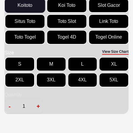
Koitoto
Koi Toto
Slot Gacor
Situs Toto
Toto Slot
Link Toto
Toto Togel
Togel 4D
Togel Online
View Size Chart
Size
S
M
L
XL
2XL
3XL
4XL
5XL
Quantity
-
+