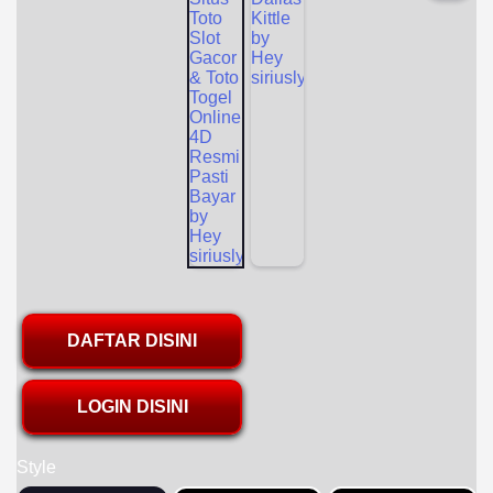
DAFTAR DISINI
LOGIN DISINI
Style